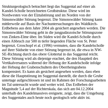
Strukturgeologisch betrachtet liegt das Suggental auf einer als
Kandel-Scholle bezeichneten Großstruktur. Diese wird im
Nordwesten von der Elztalstörung und im Norden von der
Simonswälder Störung begrenzt. Die Simonswälder Störung kann
mittlerweile auf Basis der Nachuntersuchungen des Waldkirch-
Erdbebens aus dem Jahre 2004 als gesichert angesehen werden. Die
Simonswälder Störung geht in die jungpaläozoische Störungszone
von Zinken-Elme über. Im Süden wird die Kandel-Scholle durch
einen Abbruch zur 500 m tiefer liegenden Fläche von St. Peter
begrenzt. Groschopf et al. (1996) vermuten, dass die Kandelscholle
auf ihrer Südseite von einer Störung begrenzt ist, die etwa in NW-
SE-Richtung durch das obere Glottertal in das Suggental reicht.
Diese Störung wird als diejenige erachtet, die den Hauptteil des
Vertikalversatzes während der Hebung der Kandelscholle infolge
der Hebung der Grabenschultern des Oberrheingrabens
kompensiert. Es kann als gesichert angesehen werden, dass eben
diese die Hauptstörung im Suggental darstellt, die durch die Grube
untertage aufgeschlossen ist und im Rahmen der Forschungsarbeiten
im Tal untersucht wurde und weiter wird. Das Erdbeben der
Magnitude 5,4 auf der Richterskala, das sich am 04.12.2004
unterhalb des Kandelmassives ereignete, zeigt, dass die Umgebung
des Suggentales auch heute noch geologisch sehr aktiv ist.