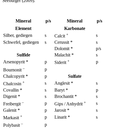
Seeburger (2009).
Mineral
p
/s
Mineral
p
/s
Element
Karbonate
+
Silber, gediegen
s
s
Calcit
Schwefel, gediegen
s
Cerussit *
s
Dolomit *
p
/s
Sulfide
Malachit *
s
+
Arsenopyrit *
p
p
Siderit
–
p
Bournonit
Chalcopyrit *
p
Sulfate
+
s
Anglesit *
s
Chalcosin
Covallin *
s
Baryt *
p
Digenit *
s
Brochantit *
s
–
+
p
s
Freibergit
Gips / Anhydrit
Galenit *
p
Jarosit *
s
+
p
Linarit *
s
Markasit
–
p
Polybasit