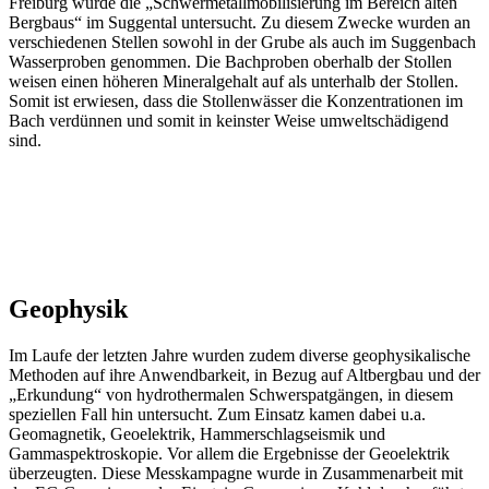
Freiburg wurde die „Schwermetallmobilisierung im Bereich alten
Bergbaus“ im Suggental untersucht. Zu diesem Zwecke wurden an
verschiedenen Stellen sowohl in der Grube als auch im Suggenbach
Wasserproben genommen. Die Bachproben oberhalb der Stollen
weisen einen höheren Mineralgehalt auf als unterhalb der Stollen.
Somit ist erwiesen, dass die Stollenwässer die Konzentrationen im
Bach verdünnen und somit in keinster Weise umweltschädigend
sind.
Geophysik
Im Laufe der letzten Jahre wurden zudem diverse geophysikalische
Methoden auf ihre Anwendbarkeit, in Bezug auf Altbergbau und der
„Erkundung“ von hydrothermalen Schwerspatgängen, in diesem
speziellen Fall hin untersucht. Zum Einsatz kamen dabei u.a.
Geomagnetik, Geoelektrik, Hammerschlagseismik und
Gammaspektroskopie. Vor allem die Ergebnisse der Geoelektrik
überzeugten. Diese Messkampagne wurde in Zusammenarbeit mit