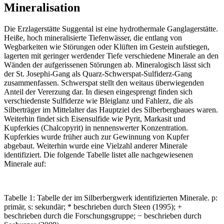
Mineralisation
Die Erzlagerstätte Suggental ist eine hydrothermale Ganglagerstätte.
Heiße, hoch mineralisierte Tiefenwässer, die entlang von
Wegbarkeiten wie Störungen oder Klüften im Gestein aufstiegen,
lagerten mit geringer werdender Tiefe verschiedene Minerale an den
Wänden der aufgerissenen Störungen ab. Mineralogisch lässt sich
der St. Josephi-Gang als Quarz-Schwerspat-Sulfiderz-Gang
zusammenfassen. Schwerspat stellt den weitaus überwiegenden
Anteil der Vererzung dar. In diesen eingesprengt finden sich
verschiedenste Sulfiderze wie Bleiglanz und Fahlerz, die als
Silberträger im Mittelalter das Hauptziel des Silberbergbaues waren.
Weiterhin findet sich Eisensulfide wie Pyrit, Markasit und
Kupferkies (Chalcopyrit) in nennenswerter Konzentration.
Kupferkies wurde früher auch zur Gewinnung von Kupfer
abgebaut. Weiterhin wurde eine Vielzahl anderer Minerale
identifiziert. Die folgende Tabelle listet alle nachgewiesenen
Minerale auf:
Tabelle 1: Tabelle der im Silberbergwerk identifizierten Minerale. p:
primär, s: sekundär; * beschrieben durch Steen (1995); +
beschrieben durch die Forschungsgruppe; − beschrieben durch