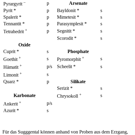
–
p
Arsenate
Pyrargyrit
Pyrit *
p
Bayldonit *
s
Spalerit *
p
Mimetesit *
s
Tennantit *
p
Parasymplesit *
s
+
p
Segnitit *
s
Tetrahedrit
Scorodit *
s
Oxide
Cuprit *
s
Phosphate
+
+
s
s
Goethit
Pyromorphit
+
p
/s
Scheelit *
s
Hämatit
+
s
Limonit
Quarz *
p
Silikate
Serizit *
s
+
Karbonate
s
Chrysokoll
+
p
/s
Ankerit
Azurit *
s
Für das Sugggental können anhand von Proben aus dem Erzgang,